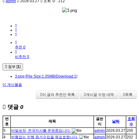
admin
2026.03.27
조회 수 : 212
추천 0
비추천 0
첨부 [
1
]
3.png
[File Size:1.05MB/Download:1]
이 게시물을
이 글의 추천인 목록
게시글 수정 내역
목록
댓글
0
번
글쓴
조회
제목
날짜
호
이
수
5
비밀보장, 전국지사를 운영중입니다.
admin
2026.03.27
205
4
빈틈없는 진행 증거수집을 목표로합니다.
admin
2026.03.27
202