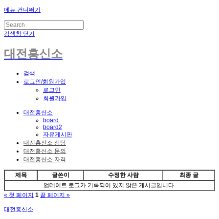
메뉴 건너뛰기
검색창 닫기
대전흥신소
검색
로그인/회원가입
로그인
회원가입
대전흥신소
board
board2
자유게시판
대전흥신소 상담
대전흥신소 문의
대전흥신소 자격
제목
글쓴이
수정한 사람
최종 글
업데이트 로그가 기록되어 있지 않은 게시글입니다.
« 첫 페이지
1
끝 페이지 »
대전흥신소