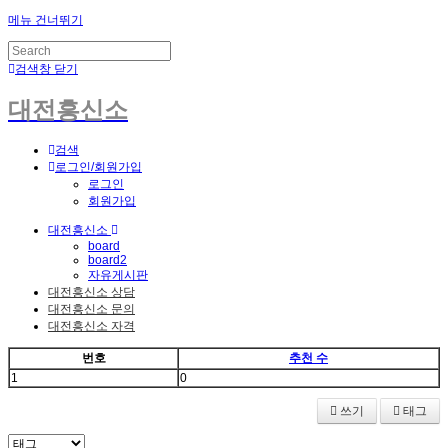
메뉴 건너뛰기
검색창 닫기
대전흥신소
검색
로그인/회원가입
로그인
회원가입
대전흥신소
board
board2
자유게시판
대전흥신소 상담
대전흥신소 문의
대전흥신소 자격
번호
추천 수
1
0
쓰기
태그