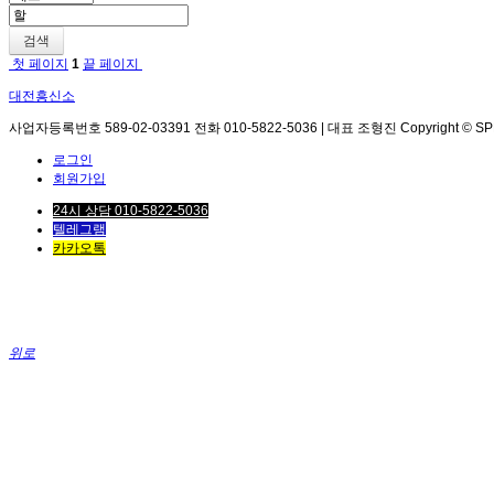
검색
첫 페이지
1
끝 페이지
대전흥신소
사업자등록번호 589-02-03391 전화 010-5822-5036 | 대표 조형진 Copyright © SPEED. 
로그인
회원가입
24시 상담 010-5822-5036
텔레그램
카카오톡
위로