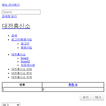
메뉴 건너뛰기
검색창 닫기
대전흥신소
검색
로그인/회원가입
로그인
회원가입
대전흥신소
board
board2
자유게시판
대전흥신소 상담
대전흥신소 문의
대전흥신소 자격
번호
추천 수
1
0
쓰기
태그