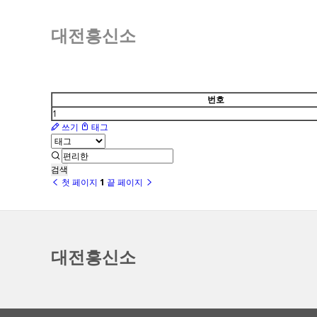
대전흥신소
번호
1
쓰기
태그
검색
첫 페이지
1
끝 페이지
대전흥신소