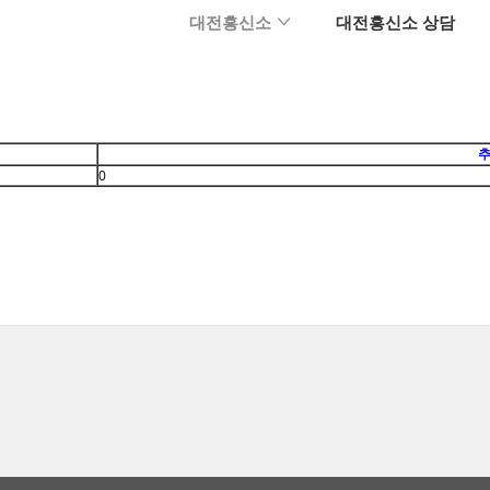
메뉴 건너뛰기
대전흥신소
대전흥신소 상담
추
0