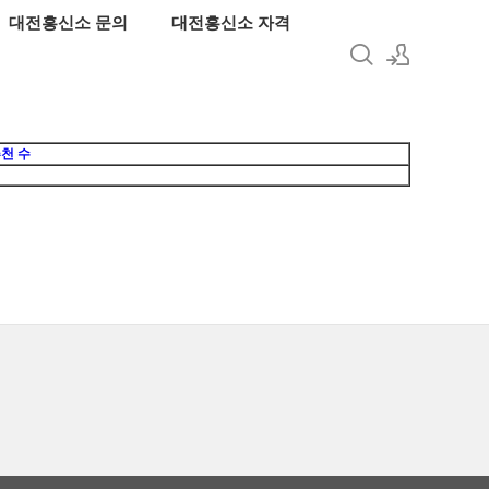
대전흥신소 문의
대전흥신소 자격
로그인
천 수
회원가입