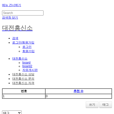
메뉴 건너뛰기
검색창 닫기
대전흥신소
검색
로그인/회원가입
로그인
회원가입
대전흥신소
board
board2
자유게시판
대전흥신소 상담
대전흥신소 문의
대전흥신소 자격
번호
추천 수
1
0
쓰기
태그