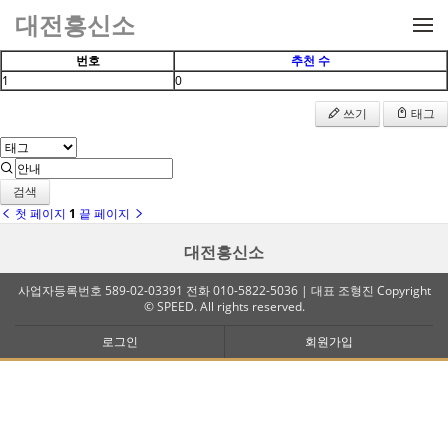
메뉴 건너뛰기
대전흥신소
번호
추천 수
1
0
쓰기
태그
검색
첫 페이지
1
끝 페이지
대전흥신소
사업자등록번호 589-02-03391 전화 010-5822-5036 | 대표 조형진 Copyright
© SPEED. All rights reserved.
로그인
회원가입