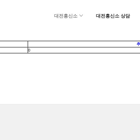
메뉴 건너뛰기
대전흥신소
대전흥신소 상담
추
0