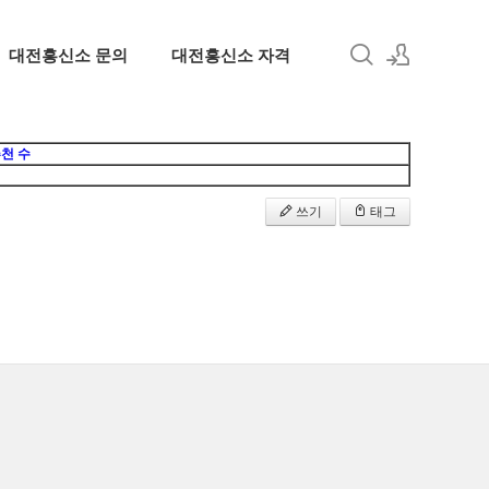
대전흥신소 문의
대전흥신소 자격
로그인
천 수
회원가입
쓰기
태그