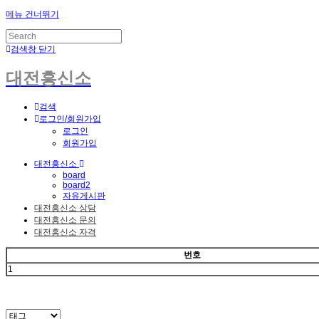
메뉴 건너뛰기
검색창 닫기
대전흥신소
검색
로그인/회원가입
로그인
회원가입
대전흥신소
board
board2
자유게시판
대전흥신소 상담
대전흥신소 문의
대전흥신소 자격
번호
1