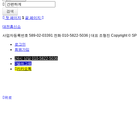
검색
첫 페이지
1
끝 페이지
대전흥신소
사업자등록번호 589-02-03391 전화 010-5822-5036 | 대표 조형진 Copyright © SPEED. 
로그인
회원가입
24시 상담 010-5822-5036
텔레그램
카카오톡
위로