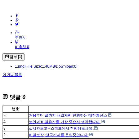
추천 0
비추천 0
첨부 [
1
]
1.png
[File Size:1.46MB/Download:0]
이 게시물을
댓글
0
번호
»
처음부터 끝까지 내일처럼 진행하는 대전흥신소
4
보안과 비밀유지를 가장 중요시 생각합니다.
3
실시간보고 - 스피드에서 진행해보세요.
2
비밀보장, 전국지사를 운영중입니다.