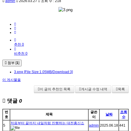
admin
2026.03.27
조회 수 : 218
추천 0
비추천 0
첨부 [
1
]
3.png
[File Size:1.05MB/Download:3]
이 게시물을
이 글의 추천인 목록
게시글 수정 내역
목록
댓글
0
번
글쓴
조회
제목
날짜
호
이
수
처음부터 끝까지 내일처럼 진행하는 대전흥신소
5
admin
2025.06.18
441